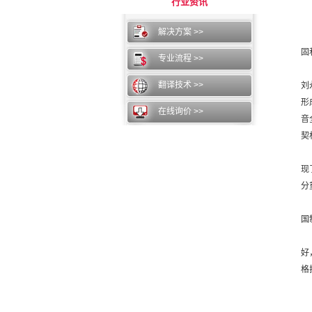
行业资讯
解决方案 >>
固
专业流程 >>
翻译技术 >>
刘
形
在线询价 >>
音
契
现
分
国
好
格