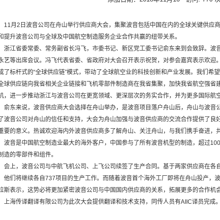
11月2日波音公司在舟山举行供应商大会，集聚波音包括中国在内的全球关键供应
和提升波音公司与全球及中国航空制造服务企业合作共赢的纽带关系。
浙江省委常委、常务副省长冯飞，市委书记、新区党工委书记俞东来到会致辞。波
永艺等出席会议。冯飞代表省委、省政府对大会召开表示祝贺，对参会嘉宾表示欢迎。
成了标杆式的“全球供应链”模式，带动了全球航空业的科技创新和产业发展。我们希
全球供应链向我省相关企业链接和飞机零部件制造商在我省集聚，加快我省航空强省
机，进一步推动浙江与波音公司在更宽领域、更深层次的务实合作，并为更多国际航
俞东来说，波音供应商大会选择在舟山举办，是波音项目落户舟山后，舟山与波音
了波音公司对舟山的信任和支持，大会为舟山加强与波音供应商的交流合作提供了良
重要的意义。热诚欢迎海内外波音供应商多了解舟山、关注舟山，与我们携手奋进，
波音是中国航空制造业最大的海外客户，中国参与了所有波音机型的制造，超过100
制造的零部件和组件。
会上，波音公司与中航飞机公司、上飞公司续签了生产合同。基于两家供应商在各
，他们将继续各自737项目的生产工作。而随着波音首个海外工厂即将在舟山投产，
拉斯表示，这势必将更加紧密波音公司与中国国内供应商的关系，拓展更多的合作机
上海传译翻译有限公司为此次大会提供翻译和技术支持，同传人员有AIIC译员完成