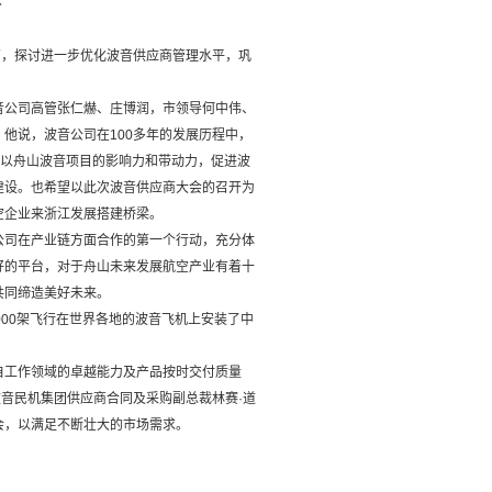
商，探讨进一步优化波音供应商管理水平，巩
音公司高管张仁爀、庄博润，市领导何中伟、
他说，波音公司在100多年的发展历程中，
望以舟山波音项目的影响力和带动力，促进波
建设。也希望以此次波音供应商大会的召开为
空企业来浙江发展搭建桥梁。
公司在产业链方面合作的第一个行动，充分体
好的平台，对于舟山未来发展航空产业有着十
共同缔造美好未来。
00架飞行在世界各地的波音飞机上安装了中
自工作领域的卓越能力及产品按时交付质量
波音民机集团供应商合同及采购副总裁林赛·道
会，以满足不断壮大的市场需求。
。