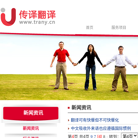
首页
服务项目
新闻资讯
新闻资讯
翻译可有快餐但不可快餐化
新闻资讯
中文吸收外来语也应遵循国际惯例
第
4
页 共4页
9
7
[4]
8
:
转到：