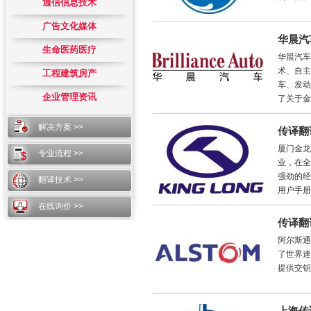
通信信息技术
广告文化媒体
华晨汽
生命医药医疗
华晨汽车
术、自主
工程建筑房产
车、发动
企业管理资讯
了关于金
解决方案 >>
传译翻
厦门金龙
专业流程 >>
业，在全
强劲的经
翻译技术 >>
用户手册
在线询价 >>
传译翻
阿尔斯通
了世界速
提供交钥