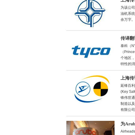
上海传
为该公司
油机系统
余万字。
传译翻
泰科（N
（Prin
个地区，
特性的消
上海传
延锋百利
(Key 
锋伟世通
制造以及
有限公司
为Ar
Airh