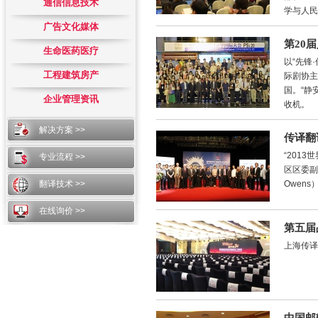
通信信息技术
学与人民
广告文化媒体
第20
生命医药医疗
以“先锋
工程建筑房产
际剧协
国。“静
企业管理资讯
收机。
解决方案 >>
传译翻
“201
专业流程 >>
区区委副
翻译技术 >>
Owen
在线询价 >>
第五届
上海传译